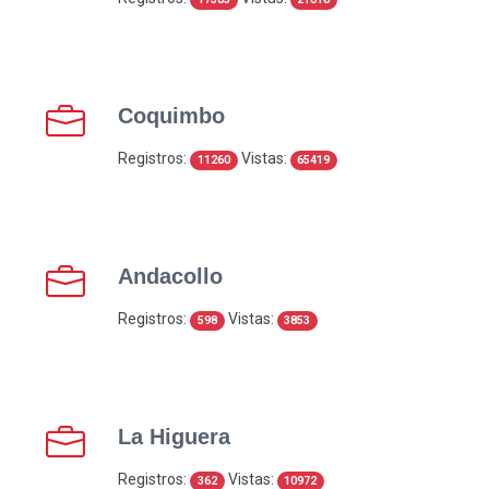
Coquimbo
Registros:
Vistas:
11260
65419
Andacollo
Registros:
Vistas:
598
3853
La Higuera
Registros:
Vistas:
362
10972