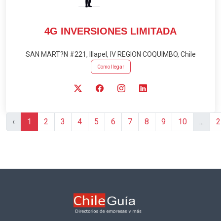
4G INVERSIONES LIMITADA
SAN MART?N #221, Illapel, IV REGION COQUIMBO, Chile
Como llegar
‹
1
2
3
4
5
6
7
8
9
10
...
2