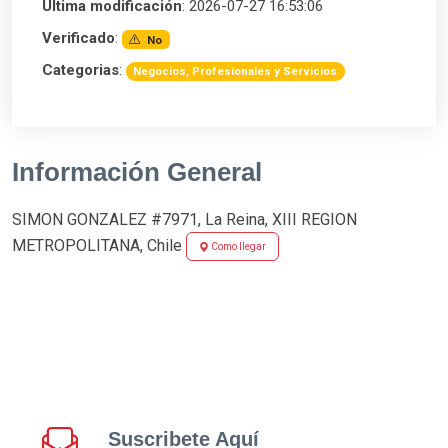
Última modificación
: 2026-07-27 16:53:06
Verificado
:
No
Categorias
:
Negocios, Profesionales y Servicios
Información General
SIMON GONZALEZ #7971, La Reina, XIII REGION
METROPOLITANA, Chile
Como llegar
Suscribete Aquí