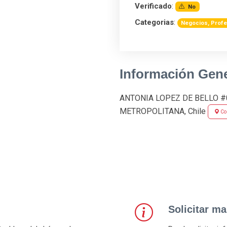
Verificado
:
No
Categorias
:
Negocios, Profe
Información Gene
ANTONIA LOPEZ DE BELLO #01
METROPOLITANA, Chile
Co
Solicitar m