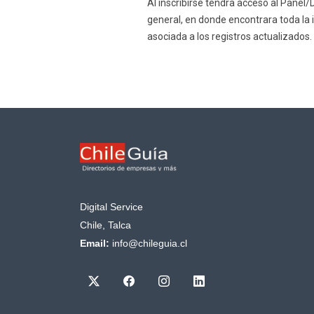
Al inscribirse tendra acceso al Pane
general, en donde encontrara toda la 
asociada a los registros actualizados.
Digital Service
Chile, Talca
Email:
info@chileguia.cl