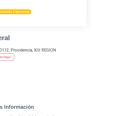
sionales y Servicios
ral
12, Providencia, XIII REGION
mo llegar
as Información