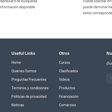
l/Dashboard de búsqueda
Puede solicitar in
información disponible
puede demorar hast
estos corresponde
Useful Links
Otros
Nu
Home
Cursos
¡Su
Quienes Somos
Clasificados
Preguntas Frecuentes
Videos
Terminos y condiciones
Productos
Politicas de privacidad
Financiación
Noticias
Comercios