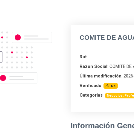
COMITE DE AGUA
Rut
:
Razon Social
: COMITE D
Última modificación
: 2026
Verificado
:
No
Categorias
:
Negocios, Profe
Información Gene