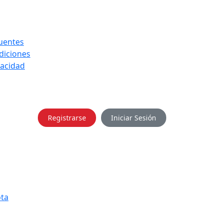
uentes
diciones
vacidad
Registrarse
Iniciar Sesión
ota