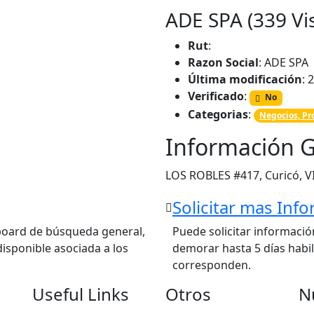
ADE SPA (339 Vis
Rut
:
Razon Social
: ADE SPA
Última modificación
: 
Verificado
:
No
Categorias
:
Negocios, Pro
Información G
LOS ROBLES #417, Curicó, V
Solicitar mas Inf
hboard de búsqueda general,
Puede solicitar informació
isponible asociada a los
demorar hasta 5 días habile
corresponden.
Useful Links
Otros
N