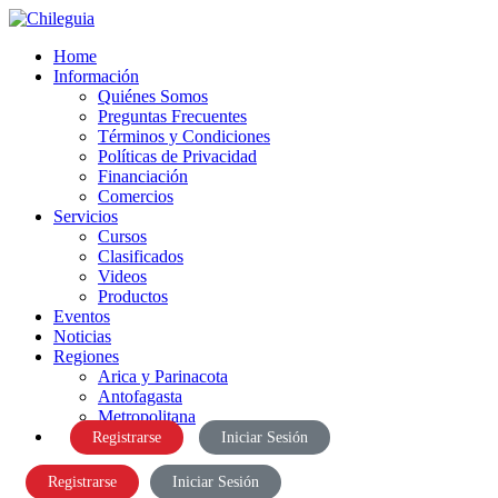
Home
Información
Quiénes Somos
Preguntas Frecuentes
Términos y Condiciones
Políticas de Privacidad
Financiación
Comercios
Servicios
Cursos
Clasificados
Videos
Productos
Eventos
Noticias
Regiones
Arica y Parinacota
Antofagasta
Metropolitana
Registrarse
Iniciar Sesión
Registrarse
Iniciar Sesión