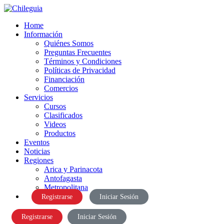
Home
Información
Quiénes Somos
Preguntas Frecuentes
Términos y Condiciones
Políticas de Privacidad
Financiación
Comercios
Servicios
Cursos
Clasificados
Videos
Productos
Eventos
Noticias
Regiones
Arica y Parinacota
Antofagasta
Metropolitana
Registrarse
Iniciar Sesión
Registrarse
Iniciar Sesión