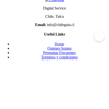
Digital Service
Chile, Talca
Email:
info@chileguia.cl
Useful Links
Home
Quienes Somos
Preguntas Frecuentes
Terminos y condiciones
Politicas de privacidad
Noticias
Otros
Cursos
Clasificados
Videos
Productos
Financiación
Comercios