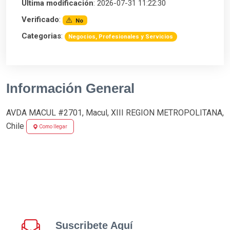
Última modificación
: 2026-07-31 11:22:30
Verificado
:
No
Categorias
:
Negocios, Profesionales y Servicios
Información General
AVDA MACUL #2701, Macul, XIII REGION METROPOLITANA,
Chile
Como llegar
Suscribete Aquí