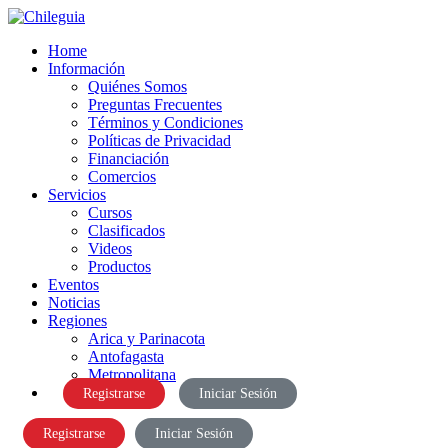
Home
Información
Quiénes Somos
Preguntas Frecuentes
Términos y Condiciones
Políticas de Privacidad
Financiación
Comercios
Servicios
Cursos
Clasificados
Videos
Productos
Eventos
Noticias
Regiones
Arica y Parinacota
Antofagasta
Metropolitana
Registrarse
Iniciar Sesión
Registrarse
Iniciar Sesión