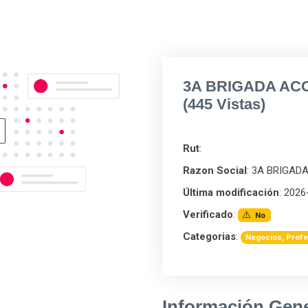
3A BRIGADA AC
(445 Vistas)
Rut
:
Razon Social
: 3A BRIGA
Última modificación
: 2026
Verificado
:
No
Categorias
:
Negocios, Profe
Información Gene