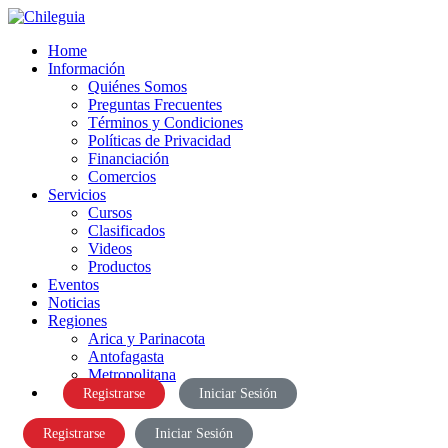
Home
Información
Quiénes Somos
Preguntas Frecuentes
Términos y Condiciones
Políticas de Privacidad
Financiación
Comercios
Servicios
Cursos
Clasificados
Videos
Productos
Eventos
Noticias
Regiones
Arica y Parinacota
Antofagasta
Metropolitana
Registrarse
Iniciar Sesión
Registrarse
Iniciar Sesión