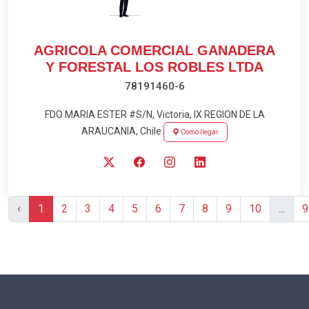
AGRICOLA COMERCIAL GANADERA
Y FORESTAL LOS ROBLES LTDA
78191460-6
FDO MARIA ESTER #S/N, Victoria, IX REGION DE LA
ARAUCANIA, Chile
Como llegar
‹
1
2
3
4
5
6
7
8
9
10
...
9