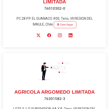
LIMITADA
76010302-0
PC.28 P.P. EL GUANACO #00, Teno, VII REGION DEL
MAULE, Chile
Como llegar
AGRICOLA ARGOMEDO LIMITADA
76301582-3
LOTE S 1-D SUBDIVISION #A Y B, Teno, VII REGION DEL