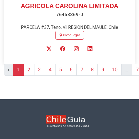
AGRICOLA CAROLINA LIMITADA
76453369-0
PARCELA #37, Teno, VII REGION DEL MAULE, Chile
Como llegar
‹
1
2
3
4
5
6
7
8
9
10
...
7