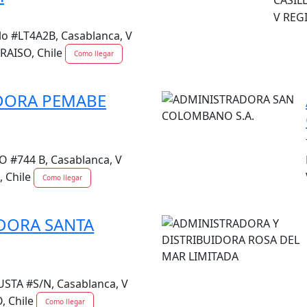
CASIL
V REG
lo #LT4A2B, Casablanca, V
RAISO, Chile
Como llegar
DORA PEMABE
#744 B, Casablanca, V
 Chile
Como llegar
DORA SANTA
TA #S/N, Casablanca, V
, Chile
Como llegar