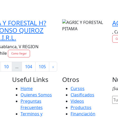
 Y FORESTAL H?
A
FONSO QUIROZ
, 
I.R.L.
C
sablanca, V REGION
hile
Como llegar
10
...
104
105
›
Useful Links
Otros
N
Home
Cursos
¡S
Quienes Somos
Clasificados
Preguntas
Videos
Frecuentes
Productos
Terminos y
Financiación