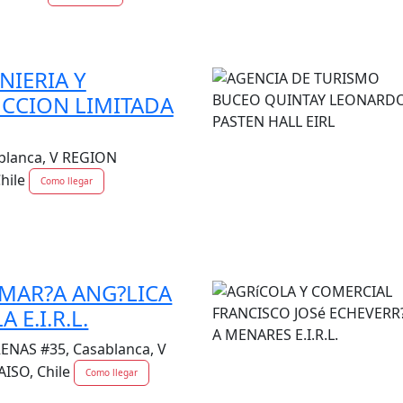
NIERIA Y
CCION LIMITADA
blanca, V REGION
hile
Como llegar
MAR?A ANG?LICA
 E.I.R.L.
ENAS #35, Casablanca, V
ISO, Chile
Como llegar