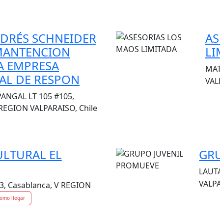
NDRÉS SCHNEIDER
AS
MANTENCION
LI
A EMPRESA
MAT
AL DE RESPON
VAL
ANGAL LT 105 #105,
 REGION VALPARAISO, Chile
ULTURAL EL
GR
LAUTA
VALPA
3, Casablanca, V REGION
omo llegar