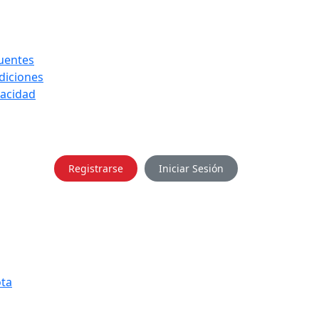
uentes
diciones
vacidad
Registrarse
Iniciar Sesión
ota