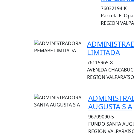
76032194-K
Parcela El Opa
REGION VALPA
ADMINISTRA
LIMITADA
76115965-8
AVENIDA CHACABUCO 
REGION VALPARAISO,
ADMINISTRA
AUGUSTA S A
96709090-5
FUNDO SANTA AUGUS
REGION VALPARAISO