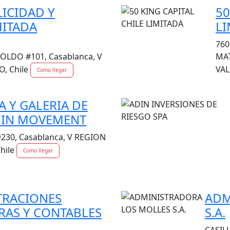
LICIDAD Y
50
MITADA
LI
760
OLDO #101, Casablanca, V
MAT
, Chile
VAL
Como llegar
 Y GALERIA DE
T IN MOVEMENT
30, Casablanca, V REGION
hile
Como llegar
TRACIONES
ADM
RAS Y CONTABLES
S.A.
.