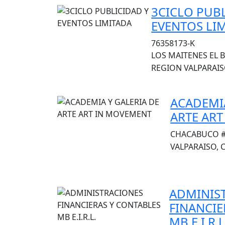
3CICLO PUB
EVENTOS LI
76358173-K
LOS MAITENES EL B
REGION VALPARAISO
ACADEMIA
ARTE AR
CHACABUCO #2
VALPARAISO, C
ADMINIS
FINANCIE
MB E.I.R.L