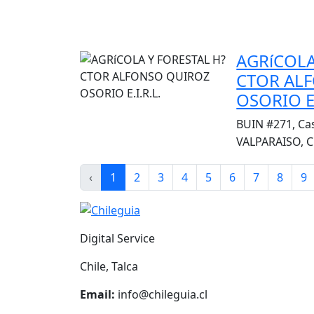
AGRíCOLA
CTOR AL
OSORIO E.
BUIN #271, Ca
VALPARAISO, C
‹
1
2
3
4
5
6
7
8
9
Digital Service
Chile, Talca
Email:
info@chileguia.cl