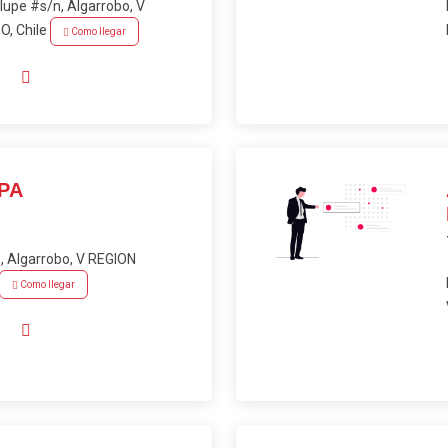
upe #s/n, Algarrobo, V
, Chile
Como llegar
PA
 Algarrobo, V REGION
Como llegar