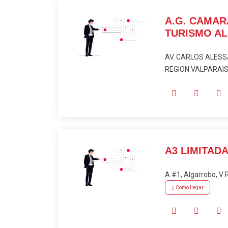
A.G. CAMAR
TURISMO A
AV. CARLOS ALESSA
REGION VALPARAISO
A3 LIMITAD
A #1, Algarrobo, V
Como llegar