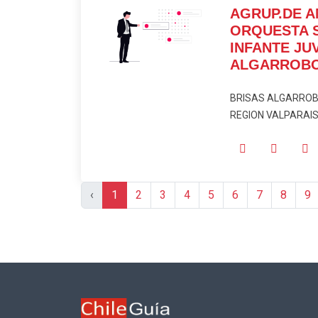
AGRUP.DE A
ORQUESTA 
INFANTE JU
ALGARROB
BRISAS ALGARROBIN
REGION VALPARAISO
‹
1
2
3
4
5
6
7
8
9