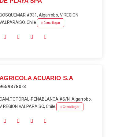
DE PLAYA SPA
BOSQUEMAR #931, Algarrobo, V REGION
VALPARAISO, Chile
Como llegar
AGRICOLA ACUARIO S.A
96593780-3
CAM.TOTORAL-PENABLANCA #S/N, Algarrobo,
V REGION VALPARAISO, Chile
Como llegar