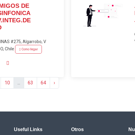
MIGOS DE
SINFONICA
V.INTEG.DE
O
AS #275, Algarrobo, V
, Chile
Como llegar
10
...
63
64
›
Useful Links
Otros
Nu