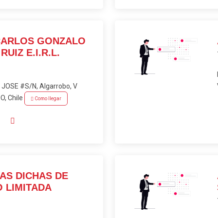
CARLOS GONZALO
UIZ E.I.R.L.
JOSE #S/N, Algarrobo, V
, Chile
Como llegar
AS DICHAS DE
 LIMITADA