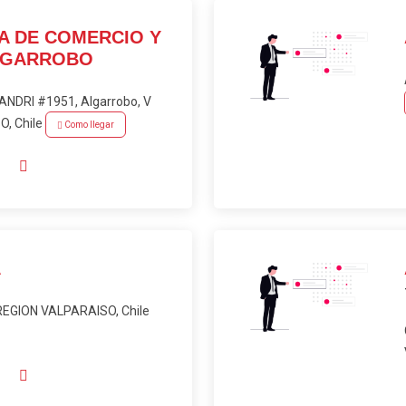
A DE COMERCIO Y
LGARROBO
NDRI #1951, Algarrobo, V
, Chile
Como llegar
A
 REGION VALPARAISO, Chile