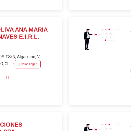
OLIVA ANA MARIA
VES E.I.R.L.
S #S/N, Algarrobo, V
, Chile
Como llegar
ACIONES